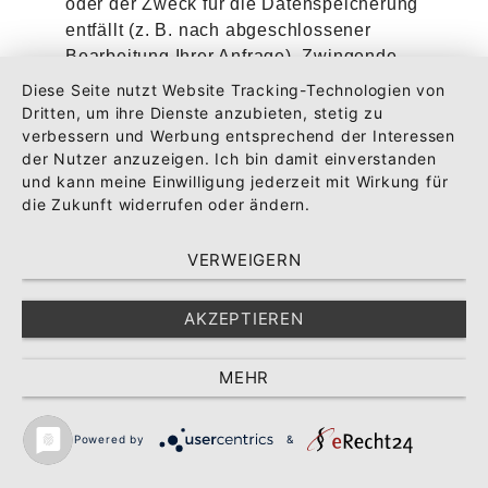
oder der Zweck für die Datenspeicherung
entfällt (z. B. nach abgeschlossener
Bearbeitung Ihrer Anfrage). Zwingende
gesetzliche Bestimmungen –
Diese Seite nutzt Website Tracking-Technologien von
insbesondere Aufbewahrungsfristen –
Dritten, um ihre Dienste anzubieten, stetig zu
bleiben unberührt.
verbessern und Werbung entsprechend der Interessen
der Nutzer anzuzeigen. Ich bin damit einverstanden
Anfrage per E-Mail, Telefon
und kann meine Einwilligung jederzeit mit Wirkung für
oder Telefax
die Zukunft widerrufen oder ändern.
Wenn Sie uns per E-Mail, Telefon oder
VERWEIGERN
Telefax kontaktieren, wird Ihre Anfrage
inklusive aller daraus hervorgehenden
personenbezogenen Daten (Name,
AKZEPTIEREN
Anfrage) zum Zwecke der Bearbeitung
Ihres Anliegens bei uns gespeichert und
MEHR
verarbeitet. Diese Daten geben wir nicht
ohne Ihre Einwilligung weiter.
Powered by
&
Die Verarbeitung dieser Daten erfolgt auf
Grundlage von Art. 6 Abs. 1 lit. b DSGVO,